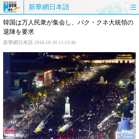
新華網日本語
韓国は万人民衆が集会し、パク・クネ大統領の
ホームページ
政治
経済
退陣を要求
社会
文化
エンタメ
新華網日本語
2016-10-30 11:12:46
観光
評論
写真
中日対訳