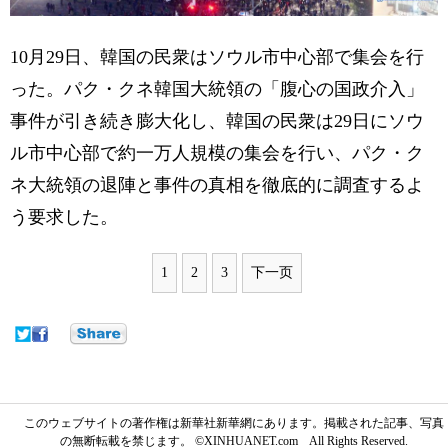
10月29日、韓国の民衆はソウル市中心部で集会を行
った。パク・クネ韓国大統領の「腹心の国政介入」
事件が引き続き膨大化し、韓国の民衆は29日にソウ
ル市中心部で約一万人規模の集会を行い、パク・ク
ネ大統領の退陣と事件の真相を徹底的に調査するよ
う要求した。
1
2
3
下一页
このウェブサイトの著作権は新華社新華網にあります。掲載された記事、写真
の無断転載を禁じます。 ©XINHUANET.com All Rights Reserved.