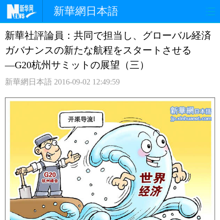
新華網日本語
新華社評論員：共同で担当し、グローバル経済
ホームページ
政治
経済
ガバナンスの新たな航程をスタートさせる
社会
文化
エンタメ
―G20杭州サミットの展望（三）
新華網日本語
2016-09-02 12:49:59
観光
評論
写真
中日対訳