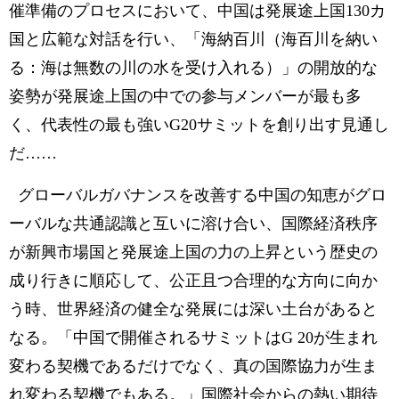
催準備のプロセスにおいて、中国は発展途上国130カ
国と広範な対話を行い、「海納百川（海百川を納い
る：海は無数の川の水を受け入れる）」の開放的な
姿勢が発展途上国の中での参与メンバーが最も多
く、代表性の最も強いG20サミットを創り出す見通し
だ……
グローバルガバナンスを改善する中国の知恵がグロ
ーバルな共通認識と互いに溶け合い、国際経済秩序
が新興市場国と発展途上国の力の上昇という歴史の
成り行きに順応して、公正且つ合理的な方向に向か
う時、世界経済の健全な発展には深い土台があると
なる。「中国で開催されるサミットはG 20が生まれ
変わる契機であるだけでなく、真の国際協力が生ま
れ変わる契機でもある。」国際社会からの熱い期待