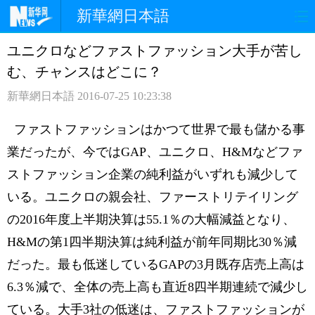
新華網日本語
ユニクロなどファストファッション大手が苦し
ホームページ
政治
経済
む、チャンスはどこに？
社会
文化
エンタメ
新華網日本語
2016-07-25 10:23:38
観光
評論
写真
ファストファッションはかつて世界で最も儲かる事
業だったが、今ではGAP、ユニクロ、H&Mなどファ
中日対訳
ストファッション企業の純利益がいずれも減少して
いる。ユニクロの親会社、ファーストリテイリング
の2016年度上半期決算は55.1％の大幅減益となり、
H&Mの第1四半期決算は純利益が前年同期比30％減
だった。最も低迷しているGAPの3月既存店売上高は
6.3％減で、全体の売上高も直近8四半期連続で減少し
ている。大手3社の低迷は、ファストファッションが