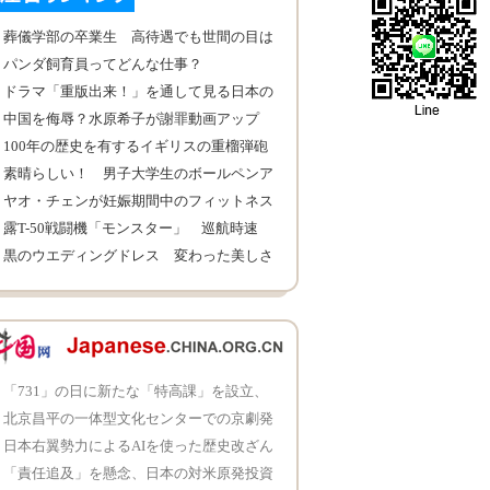
葬儀学部の卒業生 高待遇でも世間の目は
冷たいのが悩み 中国
パンダ飼育員ってどんな仕事？
ドラマ「重版出来！」を通して見る日本の
漫画界
中国を侮辱？水原希子が謝罪動画アップ
100年の歴史を有するイギリスの重榴弾砲
素晴らしい！ 男子大学生のボールペンア
ート
ヤオ・チェンが妊娠期間中のフィットネス
写真を公開
露T-50戦闘機「モンスター」 巡航時速
1450キロ
黒のウエディングドレス 変わった美しさ
が魅力的