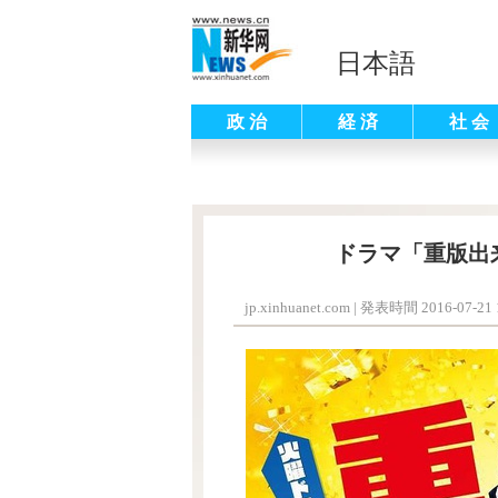
日本語
政 治
経 済
社 会
ドラマ「重版出
jp.xinhuanet.com
|
発表時間 2016-07-21 1