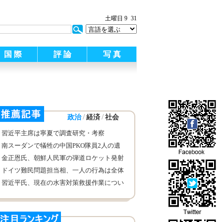
土曜日 9
31
国 際
評 論
写 真
/
/
政治
経済
社会
習近平主席は寧夏で調査研究・考察
南スーダンで犠牲の中国PKO隊員2人の遺
体帰国
金正恩氏、朝鮮人民軍の弾道ロケット発射
を指導
ドイツ難民問題担当相、一人の行為は全体
の問題にあらず
習近平氏、現在の水害対策救援作業につい
て、人民大衆の生命の安全確保を第一と
し、全力で対策に取り組むと強調