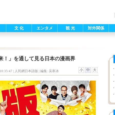
文 化
エンタメ
観 光
対外関係
来！」を通して見る日本の漫画界
小
中
大
0:35:47
| 人民網日本語版 |
編集: 吴寒冰