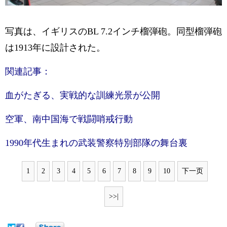
写真は、イギリスのBL 7.2インチ榴弾砲。同型榴弾砲
は1913年に設計された。
関連記事：
血がたぎる、実戦的な訓練光景が公開
空軍、南中国海で戦闘哨戒行動
1990年代生まれの武装警察特別部隊の舞台裏
1
2
3
4
5
6
7
8
9
10
下一页
>>|