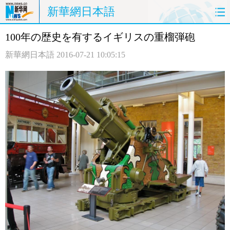
新華網日本語
100年の歴史を有するイギリスの重榴弾砲
ホームページ
政治
経済
新華網日本語
2016-07-21 10:05:15
社会
文化
エンタメ
観光
評論
写真
中日対訳