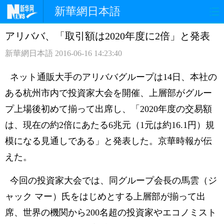
新華網日本語
アリババ、「取引額は2020年度に2倍」と発表
ホームページ
政治
経済
新華網日本語
2016-06-16 14:23:40
社会
文化
エンタメ
ネット通販大手のアリババグループは14日、本社の
観光
評論
写真
ある杭州市内で投資家大会を開催、上層部がグルー
プ上場後初めて揃って出席し、「2020年度の交易額
中日対訳
は、現在の約2倍にあたる6兆元（1元は約16.1円）規
模になる見通しである」と発表した。京華時報が伝
えた。
今回の投資家大会では、同グループ会長の馬雲（ジ
ャック マー）氏をはじめとする上層部が揃って出
席、世界の機関から200名超の投資家やエコノミスト