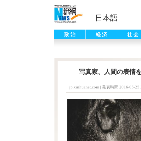
日本語
政 治
経 済
社 会
写真家、人間の表情
jp.xinhuanet.com
|
発表時間 2016-05-25 2