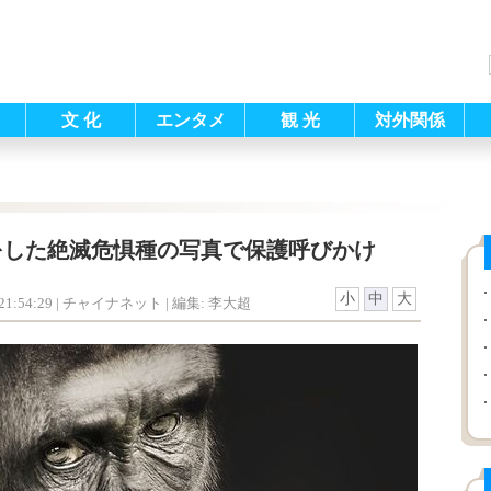
文 化
エンタメ
観 光
対外関係
をした絶滅危惧種の写真で保護呼びかけ
小
中
大
1:54:29
| チャイナネット |
編集: 李大超