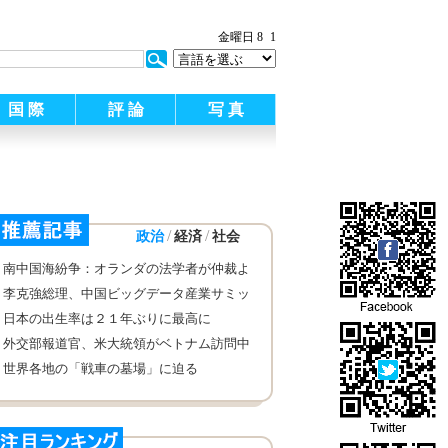
金曜日 8
1
国 際
評 論
写 真
/
/
政治
経済
社会
南中国海紛争：オランダの法学者が仲裁よ
り交渉が優先されるべきだと呼びかける
李克強総理、中国ビッグデータ産業サミッ
ト及び中国電子ビジネスイノベーション発
日本の出生率は２１年ぶりに最高に
展サミットに出席する業界関係者と対話・
外交部報道官、米大統領がベトナム訪問中
座談し
に南中国海問題に関する言論に答え
世界各地の「戦車の墓場」に迫る