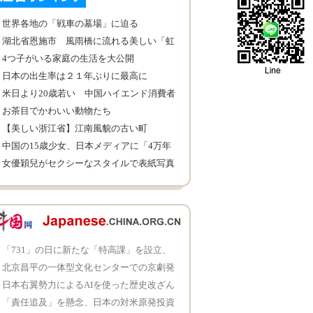
世界各地の「戦車の墓場」に迫る
湖北省恩施市 風雨橋に流れる美しい「虹
色の滝」
4つ子がいる家庭の生活を大公開
日本の出生率は２１年ぶりに最高に
米日より20歳若い 中国ハイエンド消費者
層の低年齢化が目立つ
お茶目でかわいい動物たち
【美しい浙江省】江南風貌の古い町
中国の15歳少女、日本メディアに「4万年
に1人の美女」と絶賛され
女優穎兒がセクシーなスタイルで表紙写真
を撮影 美貌と努力がどちらも必要