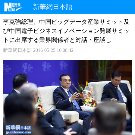
新華網日本語
李克強総理、中国ビッグデータ産業サミット及
ホームページ
政治
経済
び中国電子ビジネスイノベーション発展サミッ
社会
文化
エンタメ
トに出席する業界関係者と対話・座談し
新華網日本語
2016-05-25 16:08:42
観光
評論
写真
中日対訳