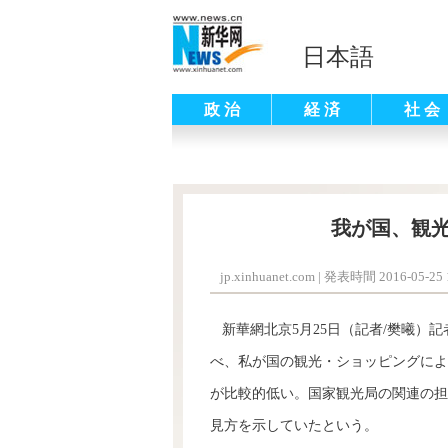
日本語
政 治
経 済
社 会
我が国、観
jp.xinhuanet.com
|
発表時間 2016-05-25 1
新華網北京5月25日（記者/樊曦）
べ、私が国の観光・ショッピングによ
が比較的低い。国家観光局の関連の担
見方を示していたという。