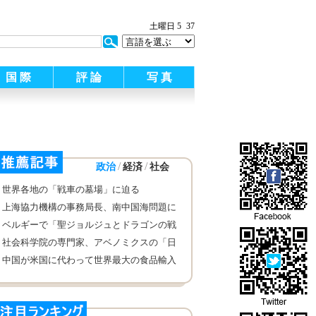
:
土曜日 5
37
国 際
評 論
写 真
/
/
政治
経済
社会
世界各地の「戦車の墓場」に迫る
上海協力機構の事務局長、南中国海問題に
ついて声明を発表
ベルギーで「聖ジョルジュとドラゴンの戦
い」が開催
社会科学院の専門家、アベノミクスの「日
本病」に対する効果はまだ現れていないと
中国が米国に代わって世界最大の食品輸入
みなし
国に スペインメディア