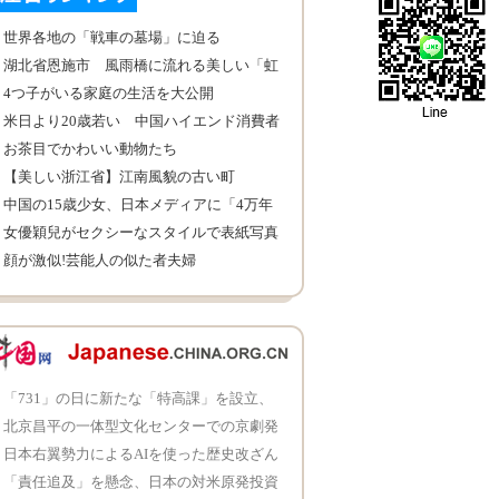
世界各地の「戦車の墓場」に迫る
湖北省恩施市 風雨橋に流れる美しい「虹
色の滝」
4つ子がいる家庭の生活を大公開
米日より20歳若い 中国ハイエンド消費者
層の低年齢化が目立つ
お茶目でかわいい動物たち
【美しい浙江省】江南風貌の古い町
中国の15歳少女、日本メディアに「4万年
に1人の美女」と絶賛され
女優穎兒がセクシーなスタイルで表紙写真
を撮影 美貌と努力がどちらも必要
顔が激似!芸能人の似た者夫婦