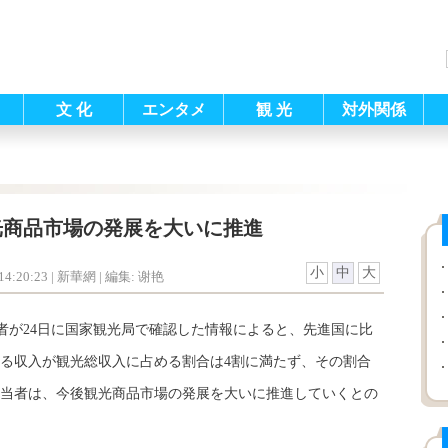
文 化
エンタメ
観 光
対外関係
光商品市場の発展を大いに推進
小
中
大
4:20:23
| 新華網 |
編集: 谢艳
記者が24日に国家観光局で確認した情報によると、先進国に比
る収入が観光総収入に占める割合は4割に満たず、その割合
当者は、今後観光商品市場の発展を大いに推進していくとの