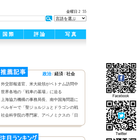
金曜日 2
55
国 際
評 論
写 真
/
/
政治
経済
社会
外交部報道官、米大統領がベトナム訪問中
に南中国海問題に関する言論に答え
世界各地の「戦車の墓場」に迫る
上海協力機構の事務局長、南中国海問題に
ついて声明を発表
ベルギーで「聖ジョルジュとドラゴンの戦
い」が開催
社会科学院の専門家、アベノミクスの「日
本病」に対する効果はまだ現れていないと
みなし