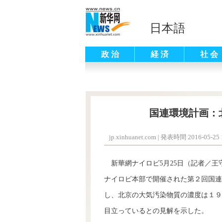
日本語
政 治
経 済
社 会
国連環境計画：
jp.xinhuanet.com
|
発表時間 2016-05-25 1
新華網ナイロビ5月25日（記者／王
ナイロビ本部で開催された第２回国連
し、北京の大気汚染物質の濃度は１９
目立っているとの見解を示した。