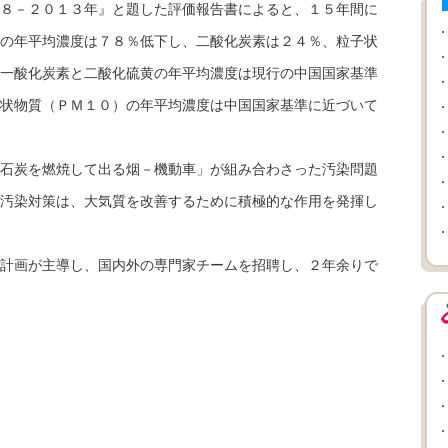
８－２０１３年』と題した評価報告書によると、１５年間に
の年平均濃度は７８％低下し、二酸化炭素は２４％、粒子状
一酸化炭素と二酸化硫黄の年平均濃度は現行の中国国家基準
状物質（ＰＭ１０）の年平均濃度は中国国家基準に近づいて
石炭を燃焼して出る烟－機動車」が組み合わさった汚染問題
汚染対策は、大気質を改善するために積極的な作用を発揮し
計画が主導し、国内外の専門家チームを招聘し、２年余りで