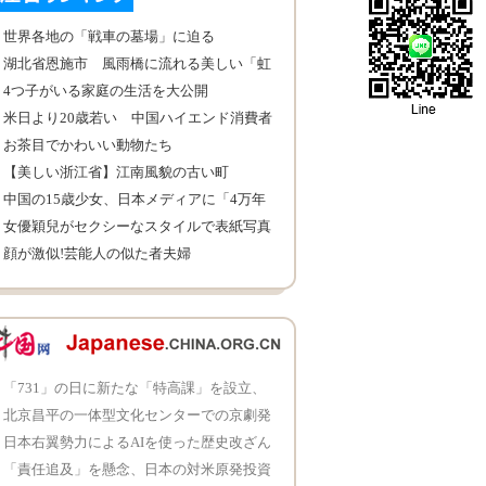
世界各地の「戦車の墓場」に迫る
湖北省恩施市 風雨橋に流れる美しい「虹
色の滝」
4つ子がいる家庭の生活を大公開
米日より20歳若い 中国ハイエンド消費者
層の低年齢化が目立つ
お茶目でかわいい動物たち
【美しい浙江省】江南風貌の古い町
中国の15歳少女、日本メディアに「4万年
に1人の美女」と絶賛され
女優穎兒がセクシーなスタイルで表紙写真
を撮影 美貌と努力がどちらも必要
顔が激似!芸能人の似た者夫婦