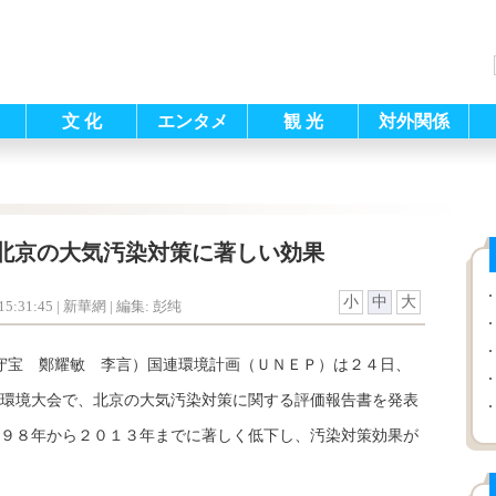
文 化
エンタメ
観 光
対外関係
北京の大気汚染対策に著しい効果
小
中
大
5:31:45
| 新華網 |
編集: 彭纯
守宝 鄭耀敏 李言）国連環境計画（ＵＮＥＰ）は２４日、
環境大会で、北京の大気汚染対策に関する評価報告書を発表
９８年から２０１３年までに著しく低下し、汚染対策効果が