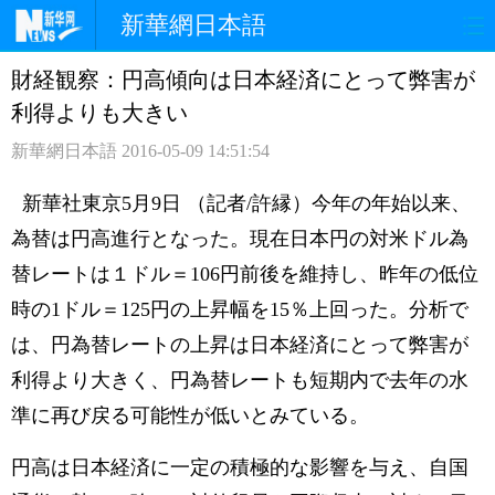
新華網日本語
財経観察：円高傾向は日本経済にとって弊害が
ホームページ
政治
経済
利得よりも大きい
社会
文化
エンタメ
新華網日本語
2016-05-09 14:51:54
観光
評論
写真
新華社東京5月9日 （記者/許縁）今年の年始以来、
為替は円高進行となった。現在日本円の対米ドル為
中日対訳
替レートは１ドル＝106円前後を維持し、昨年の低位
時の1ドル＝125円の上昇幅を15％上回った。分析で
は、円為替レートの上昇は日本経済にとって弊害が
利得より大きく、円為替レートも短期内で去年の水
準に再び戻る可能性が低いとみている。
円高は日本経済に一定の積極的な影響を与え、自国