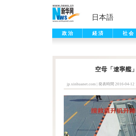
日本語
政 治
経 済
社 会
空母「遼寧艦」
jp.xinhuanet.com
|
発表時間 2016-04-12 1