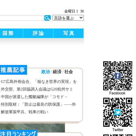
金曜日 1
36
国 際
評 論
写 真
/
/
政治
経済
社会
G7広島外相会合、「核なき世界の実現」を
呼びかける
外交部、第2回協調人会議はG20杭州サミ
ットのため堅固な基礎を打ち立てたと述べ
中国が派遣した艦艇編隊が「コモド－
2016」合同演習海域に到着
特別取材：「防止は最良の防保護」——外
交部領事保護センター高官、海外中国公民
解放軍装甲兵、戦車の戦い
の安全リスク防止について説明