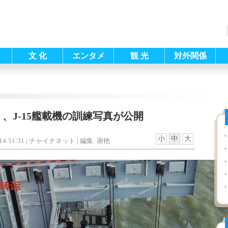
文 化
エンタメ
観 光
対外関係
、J-15艦載機の訓練写真が公開
小
中
大
4:51:31
| チャイナネット |
編集: 谢艳