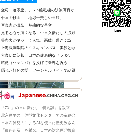
空母「遼寧艦」、J-15艦載機の訓練写真が
公開
中国の棚田 「地球一美しい曲線」
写真家が撮影 魅惑的な星空
見ると心が痛くなる 中日女優たちの涙顔
警察犬がネットで人気、悪戯し過ぎて説
教？
上海戯劇学院のミスキャンパス 美貌と頭
脳が兼備
大食いに朗報、日本の健康的なサラダケー
キ
糌粑（ツァンパ）を投げて新春を祝う
隠れた虹色の髪 ソーシャルサイトで話題
に