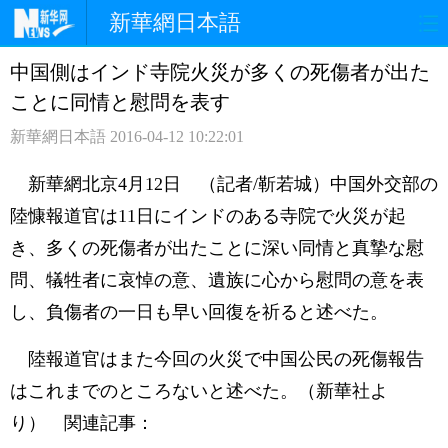
新華網日本語
中国側はインド寺院火災が多くの死傷者が出た
ホームページ
政治
経済
ことに同情と慰問を表す
社会
文化
エンタメ
新華網日本語
2016-04-12 10:22:01
観光
評論
写真
新華網北京4月12日 （記者/靳若城）中国外交部の
陸慷報道官は11日にインドのある寺院で火災が起
中日対訳
き、多くの死傷者が出たことに深い同情と真摯な慰
問、犠牲者に哀悼の意、遺族に心から慰問の意を表
し、負傷者の一日も早い回復を祈ると述べた。
陸報道官はまた今回の火災で中国公民の死傷報告
はこれまでのところないと述べた。（新華社よ
り） 関連記事：