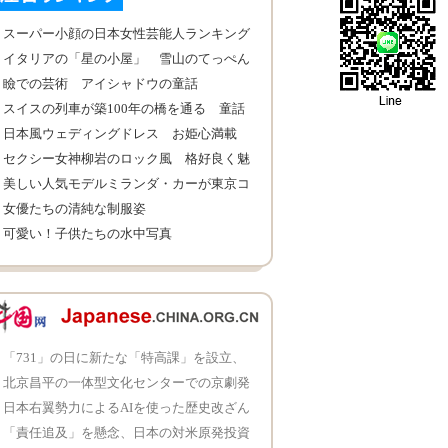
スーパー小顔の日本女性芸能人ランキング
イタリアの「星の小屋」 雪山のてっぺん
で銀河を眺める
瞼での芸術 アイシャドウの童話
スイスの列車が築100年の橋を通る 童話
の世界
日本風ウェディングドレス お姫心満載
セクシー女神柳岩のロック風 格好良く魅
力的
美しい人気モデルミランダ・カーが東京コ
レクションに登場
女優たちの清純な制服姿
可愛い！子供たちの水中写真