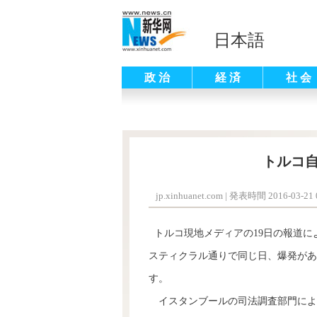
日本語
政 治
経 済
社 会
トルコ自
jp.xinhuanet.com
|
発表時間 2016-03-21 0
トルコ現地メディアの19日の報道に
スティクラル通りで同じ日、爆発があ
す。
イスタンブールの司法調査部門によ