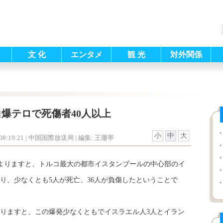
文 化
エンタメ
観 光
対外関係
爆テロで死傷者40人以上
小
中
大
8:19:21
| 中国国際放送局 |
編集: 王珊寧
よりますと、トルコ最大の都市イスタンブールの中心部のイ
り、少なくとも5人が死亡、36人が負傷したということで
りますと、この爆発少なくともでイスラエル人3人とイラン