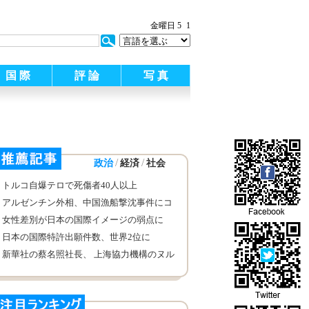
:
金曜日 5
1
国 際
評 論
写 真
/
/
政治
経済
社会
トルコ自爆テロで死傷者40人以上
アルゼンチン外相、中国漁船撃沈事件にコ
メント
女性差別が日本の国際イメージの弱点に
国連が何度も警告
日本の国際特許出願件数、世界2位に
新華社の蔡名照社長、 上海協力機構のヌル
ガリエフ事務総長と会見