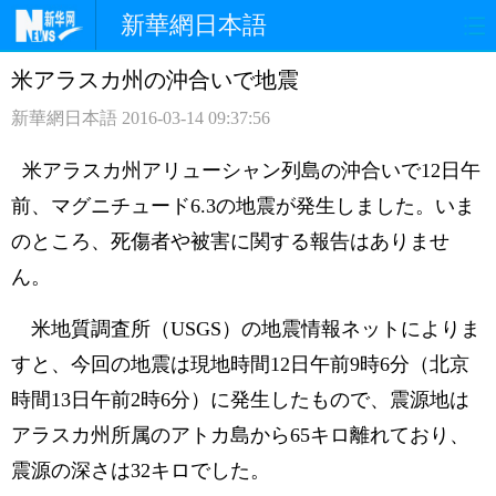
新華網日本語
米アラスカ州の沖合いで地震
ホームページ
政治
経済
新華網日本語
2016-03-14 09:37:56
社会
文化
エンタメ
米アラスカ州アリューシャン列島の沖合いで12日午
観光
評論
写真
前、マグニチュード6.3の地震が発生しました。いま
のところ、死傷者や被害に関する報告はありませ
中日対訳
ん。
米地質調査所（USGS）の地震情報ネットによりま
すと、今回の地震は現地時間12日午前9時6分（北京
時間13日午前2時6分）に発生したもので、震源地は
アラスカ州所属のアトカ島から65キロ離れており、
震源の深さは32キロでした。