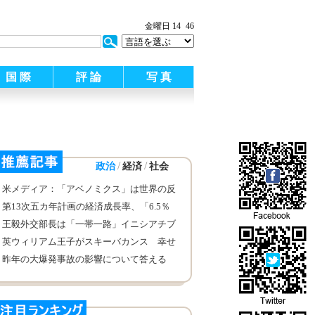
金曜日 14
46
国 際
評 論
写 真
/
/
政治
経済
社会
米メディア：「アベノミクス」は世界の反
面教師
第13次五カ年計画の経済成長率、「6.5％
以上」の理由は？
王毅外交部長は「一帯一路」イニシアチブ
の成績表を見せる
英ウィリアム王子がスキーバカンス 幸せ
そうな家族写真を公開
昨年の大爆発事故の影響について答える
天津市幹部