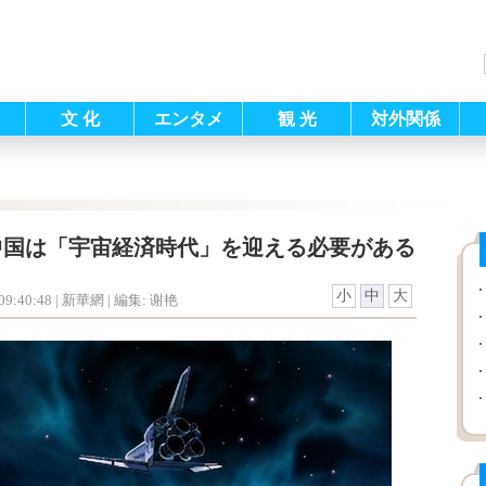
文 化
エンタメ
観 光
対外関係
中国は「宇宙経済時代」を迎える必要がある
小
中
大
9:40:48
| 新華網 |
編集: 谢艳