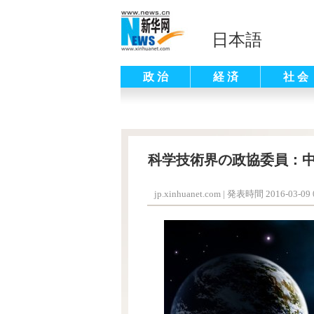
日本語
政 治
経 済
社 会
科学技術界の政協委員：
jp.xinhuanet.com
|
発表時間 2016-03-09 0