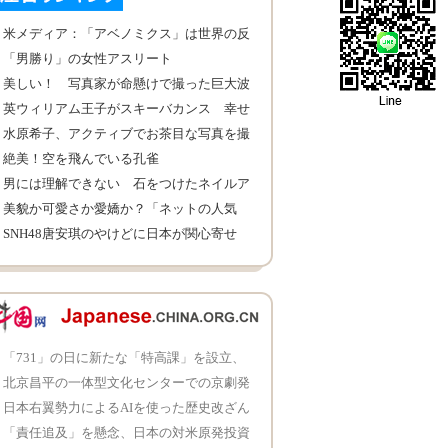
米メディア：「アベノミクス」は世界の反
面教師
「男勝り」の女性アスリート
美しい！ 写真家が命懸けで撮った巨大波
英ウィリアム王子がスキーバカンス 幸せ
そうな家族写真を公開
水原希子、アクティブでお茶目な写真を撮
影
絶美！空を飛んでいる孔雀
男には理解できない 石をつけたネイルア
ート
美貌か可愛さか愛嬌か？「ネットの人気
者」になる猫の魅力 (4)
SNH48唐安琪のやけどに日本が関心寄せ
る AKB48がメッセージ