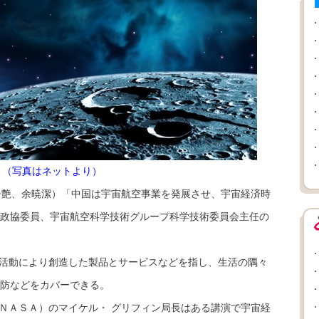
（写真はネットより）
争艶、余暁潔）「中国は宇宙航空事業を発展させ、宇宙経済時
政協委員、宇宙航空科学技術グループ科学技術委員会主任の
活動により創造した製品とサービスなどを指し、生活の隅々
防などをカバーできる。
ＮＡＳＡ）のマイケル・ グリフィン局長はある講演で宇宙経