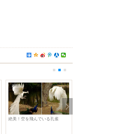
00万元の経
美貌か可愛さか愛嬌か？「ネッ
トの人気者」になる猫の魅力 (4)