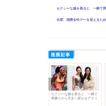
セクシーな服を着ると、一瞬で
合肥、国際女性デーを迎えるた
は
絶美！空を飛んでいる孔雀
合肥、国際女性デーを迎
要
め様々なイベントを開催