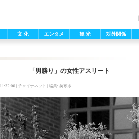
文 化
エンタメ
観 光
対外関係
「男勝り」の女性アスリート
11:32:00
| チャイナネット |
編集: 吴寒冰