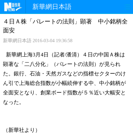
新華網日本語
４日Ａ株「パレートの法則」顕著 中小銘柄全
ホームページ
政治
経済
面安
社会
文化
エンタメ
新華網日本語
2016-03-04 19:36:58
観光
評論
写真
新華網上海3月4日（記者/潘清）４日の中国Ａ株は
顕著な「二八分化」（パレートの法則）が見られ
中日対訳
た。銀行、石油・天然ガスなどの指標セクターのけ
ん引で上海総合指数が小幅続伸する中、中小銘柄が
全面安となり、創業ボード指数が５％近い大幅安と
なった。
（新華社より）