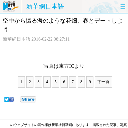
新華網日本語
空中から撮る海のような花畑、春とデートしよ
ホームページ
政治
経済
う
社会
文化
エンタメ
新華網日本語
2016-02-22 08:27:11
観光
評論
写真
中日対訳
写真は東方ICより
1
2
3
4
5
6
7
8
9
下一页
このウェブサイトの著作権は新華社新華網にあります。掲載された記事、写真