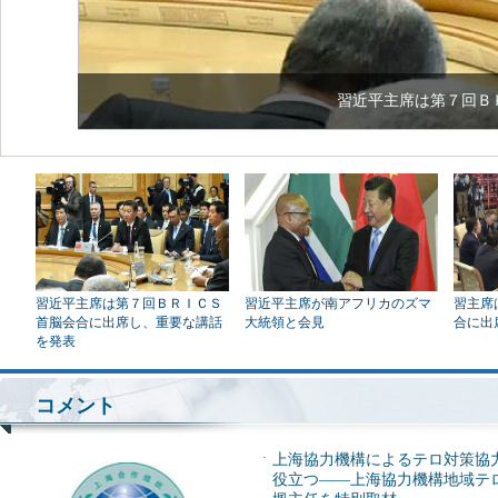
習近平主席は第７回ＢＲＩＣＳ
習近平主席が南アフリカのズマ
習主席
首脳会合に出席し、重要な講話
大統領と会見
合に出
を発表
コメント
·
上海協力機構によるテロ対策協
役立つ——上海協力機構地域テ