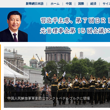
新華網日本語
|
ホーム
|
中国
|
国際
|
経済
|
サイ
中国人民解放軍軍楽団はサンクトペテルブルクに登場