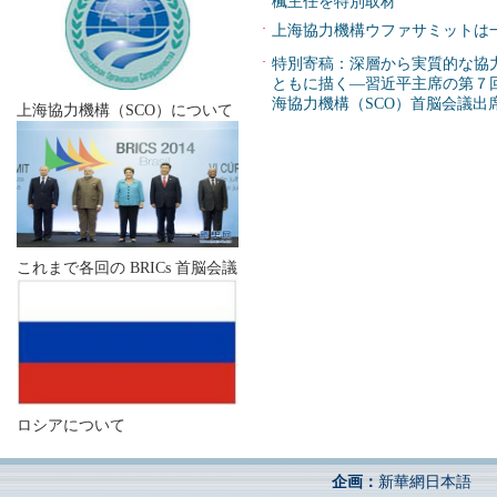
楓主任を特別取材
·
上海協力機構ウファサミットは
·
特別寄稿：深層から実質的な協
ともに描く―習近平主席の第７回B
海協力機構（SCO）首脳会議出
上海協力機構（SCO）について
これまで各回の BRICs 首脳会議
ロシアについて
企画：
新華網日本語