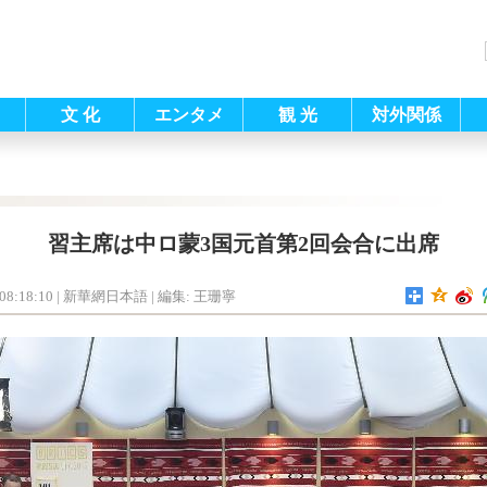
文 化
エンタメ
観 光
対外関係
習主席は中ロ蒙3国元首第2回会合に出席
08:18:10
| 新華網日本語 |
編集: 王珊寧