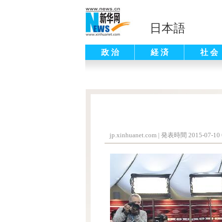
日本語
政 治
経 済
社 会
jp.xinhuanet.com
|
発表時間 2015-07-10 