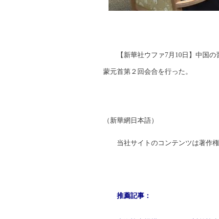
【新華社ウファ7月10日】中国
蒙元首第２回会合を行った。
（新華網日本語）
当社サイトのコンテンツは著作
推薦記事：