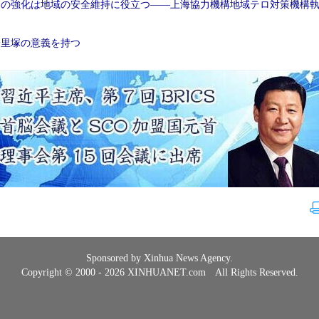
力の強化は地域の安全維持に役立つ——上海協力機構地域テロ対策機構
一里塚の意義を持つ
Sponsored by Xinhua News Agency.
Copyright © 2000 - 2026 XINHUANET.com All Rights Reserved.