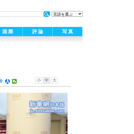
:
国 際
評 論
写 真
小
中
大