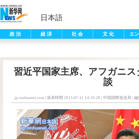
日本語
政 治
経 済
社 会
文 化
エ
習近平国家主席、アフガニス
談
jp.xinhuanet.com
|
発表時間 2015-07-11 14:19:28
| 中国国際放送局 |
編