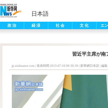
日本語
政 治
経 済
社 会
文 化
エ
習近平主席が南
jp.xinhuanet.com
|
発表時間 2015-07-10 09:30:39
| 新華網日本語 |
編集