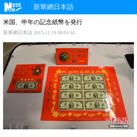
新華網日本語
米国、申年の記念紙幣を発行
ホームページ
政治
経済
新華網日本語
2015-11-19 08:03:34
社会
文化
エンタメ
観光
評論
写真
中日対訳