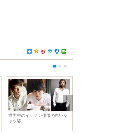
世界中のイケメン俳優の白いシ
西野七瀬の写真集 花模様キ
ャツ姿
ミソール姿清純で可愛い