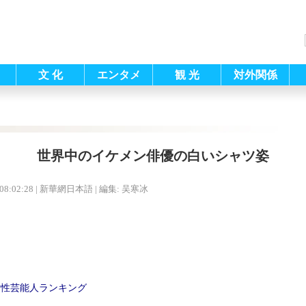
文 化
エンタメ
観 光
対外関係
世界中のイケメン俳優の白いシャツ姿
08:02:28
| 新華網日本語 |
編集: 吴寒冰
女性芸能人ランキング