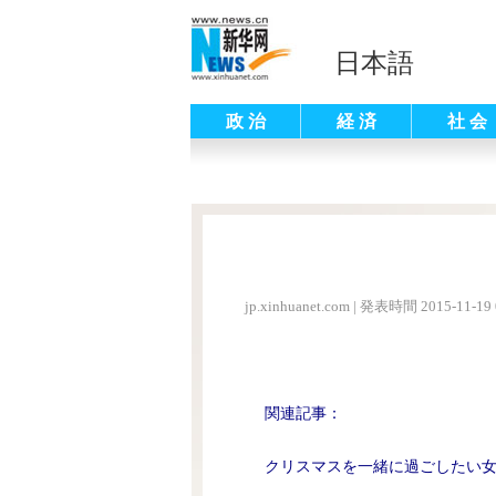
日本語
政 治
経 済
社 会
jp.xinhuanet.com
|
発表時間 2015-11-19 
関連記事：
クリスマスを一緒に過ごしたい