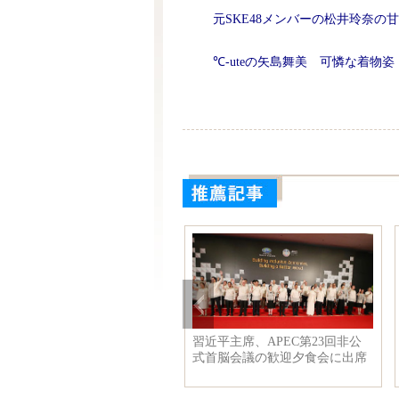
元SKE48メンバーの松井玲奈の
℃-uteの矢島舞美 可憐な着物姿
習近平主席、APEC第23回非公
式首脳会議の歓迎夕食会に出席