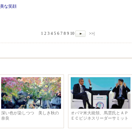
甘美な笑顔
1
2
3
4
5
6
7
8
9
10
>>|
深い色が染しつつ 美しき秋の
オバマ米大統領、馬雲氏とＡＰ
奈良
ＥＣビジネスリーダーサミット
出席