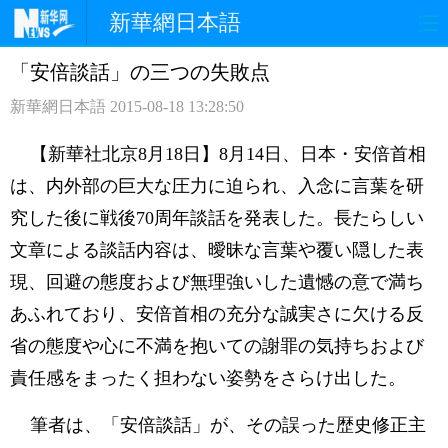
新華網日本語
「安倍談話」の三つの失敗点
ホームページ
政治
経済
新華網日本語
2015-08-18 13:28:50
社会
文化
エンタメ
【新華社北京8月18日】8月14日、日本・安倍首相
観光
評論
写真
は、内外部の巨大な圧力に迫られ、入念に言葉を研
究した後に戦後70周年談話を発表した。長たらしい
中日対訳
文章による談話内容は、曖昧な言葉や覆い隠した表
現、回避の態度および無理強いした遺憾の意で満ち
あふれており、安倍首相の充分な誠実さに欠ける反
省の態度や心に不満を抱いての謝罪の気持ちおよび
責任感をまったく担わない姿勢をさらけ出した。
筆者は、「安倍談話」が、その誤った歴史修正主