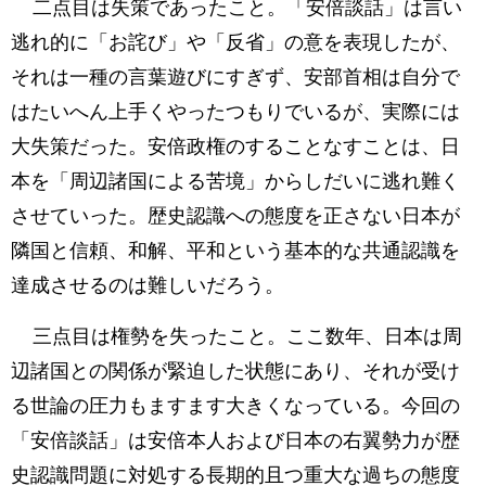
二点目は失策であったこと。「安倍談話」は言い
逃れ的に「お詫び」や「反省」の意を表現したが、
それは一種の言葉遊びにすぎず、安部首相は自分で
はたいへん上手くやったつもりでいるが、実際には
大失策だった。安倍政権のすることなすことは、日
本を「周辺諸国による苦境」からしだいに逃れ難く
させていった。歴史認識への態度を正さない日本が
隣国と信頼、和解、平和という基本的な共通認識を
達成させるのは難しいだろう。
三点目は権勢を失ったこと。ここ数年、日本は周
辺諸国との関係が緊迫した状態にあり、それが受け
る世論の圧力もますます大きくなっている。今回の
「安倍談話」は安倍本人および日本の右翼勢力が歴
史認識問題に対処する長期的且つ重大な過ちの態度