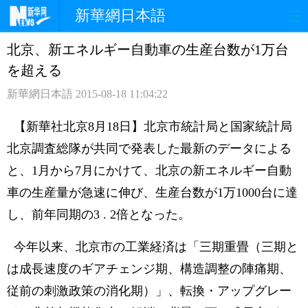
新華網日本語
北京、新エネルギー自動車の生産台数が1万台
ホームページ
政治
経済
を超える
社会
文化
エンタメ
新華網日本語
2015-08-18 11:04:22
観光
評論
写真
【新華社北京8月18日】北京市統計局と国家統計局
北京調査総隊が共同で発表した最新のデータによる
中日対訳
と、1月から7月にかけて、北京の新エネルギー自動
車の生産量が急速に伸び、生産台数が1万1000台に達
し、前年同期の3 . 2倍となった。
今年以来、北京市の工業経済は「三期重畳（三期と
は成長速度のギアチェンジ期、構造調整の陣痛期、
従前の刺激政策の消化期）」、転換・アップグレー