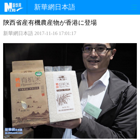
新華網日本語
陝西省産有機農産物が香港に登場
ホームページ
政治
経済
新華網日本語
2017-11-16 17:01:17
社会
文化
エンタメ
観光
評論
写真
中日対訳