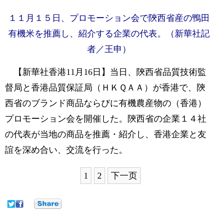
１１月１５日、プロモーション会で陝西省産の鴨田
有機米を推薦し、紹介する企業の代表。
（新華社記
者／王申）
【新華社香港11月16日】
当日、陝西省品質技術監
督局と香港品質保証局（ＨＫＱＡＡ）が香港で、陝
西省のブランド商品ならびに有機農産物の（香港）
プロモーション会を開催した。陝西省の企業１４社
の代表が当地の商品を推薦・紹介し、香港企業と友
誼を深め合い、交流を行った。
1
2
下一页