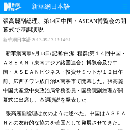
新華網日本語
張高麗副総理、第14回中国・ASEAN博覧会の開
ホームページ
政治
経済
幕式で基調演説
社会
文化
エンタメ
新華網日本語
2017-09-13 13:14:51
観光
評論
写真
新華網南寧9月13日(記者/白潔 程群)第１４回中国・
ＡＳＥＡＮ（東南アジア諸国連合）博覧会及び中
中日対訳
国・ＡＳＥＡＮビジネス・投資サミットが１２日午
前、広西チワン族自治区南寧市で開幕した。張高麗
中国共産党中央政治局常務委員・国務院副総理が開
幕式に出席し、基調演説を発表した。
張高麗副総理は次のように述べた。中国はＡＳＥＡ
Ｎとの友好的な協力を確固として発展させてきた。