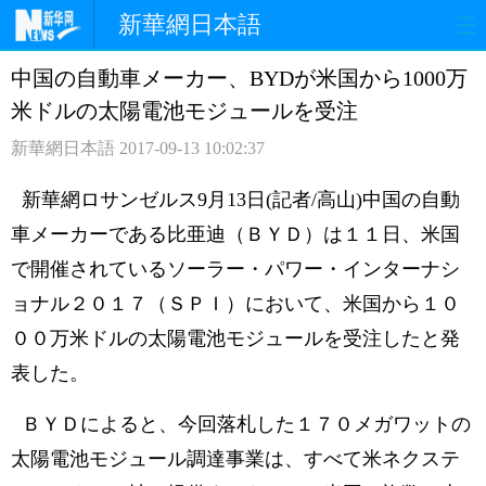
新華網日本語
中国の自動車メーカー、BYDが米国から1000万
ホームページ
政治
経済
米ドルの太陽電池モジュールを受注
社会
文化
エンタメ
新華網日本語
2017-09-13 10:02:37
観光
評論
写真
新華網ロサンゼルス9月13日(記者/高山)中国の自動
車メーカーである比亜迪（ＢＹＤ）は１１日、米国
中日対訳
で開催されているソーラー・パワー・インターナシ
ョナル２０１７（ＳＰＩ）において、米国から１０
００万米ドルの太陽電池モジュールを受注したと発
表した。
ＢＹＤによると、今回落札した１７０メガワットの
太陽電池モジュール調達事業は、すべて米ネクステ