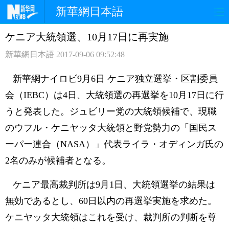
新華網日本語
ケニア大統領選、10月17日に再実施
ホームページ
政治
経済
新華網日本語
2017-09-06 09:52:48
社会
文化
エンタメ
新華網ナイロビ9月6日 ケニア独立選挙・区割委員
観光
評論
写真
会（IEBC）は4日、大統領選の再選挙を10月17日に行
うと発表した。ジュビリー党の大統領候補で、現職
中日対訳
のウフル・ケニヤッタ大統領と野党勢力の「国民ス
ーパー連合（NASA）」代表ライラ・オディンガ氏の
2名のみが候補者となる。
ケニア最高裁判所は9月1日、大統領選挙の結果は
無効であるとし、60日以内の再選挙実施を求めた。
ケニヤッタ大統領はこれを受け、裁判所の判断を尊