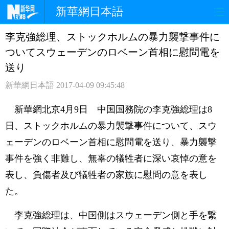
新華網日本語
李克強総理、ストックホルムの暴力襲撃事件に
ホームページ
政治
経済
ついてスウェーデンのロベーン首相に慰問電を
社会
文化
エンタメ
送り
新華網日本語
2017-04-09 09:45:48
観光
評論
写真
新華網北京4月9日 中国国務院の李克強総理は8
中日対訳
日、ストックホルムの暴力襲撃事件について、スウ
ェーデンのロベーン首相に慰問電を送り、暴力襲撃
事件を強く非難し、無辜の犠牲者に深い哀悼の意を
表し、負傷者及び犠牲者の家族に慰問の意を表し
た。
李克強総理は、中国側はスウェーデン側と手を繋