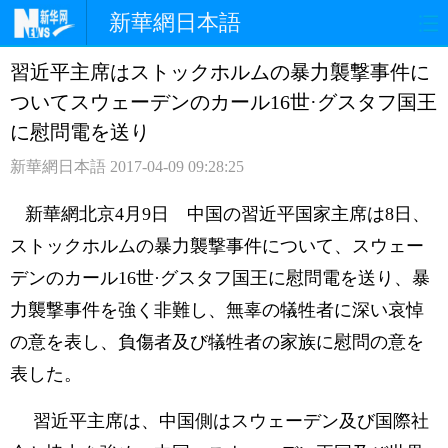
新華網日本語
習近平主席はストックホルムの暴力襲撃事件に
ホームページ
政治
経済
ついてスウェーデンのカール16世·グスタフ国王
社会
文化
エンタメ
に慰問電を送り
新華網日本語
2017-04-09 09:28:25
観光
評論
写真
新華網北京4月9日 中国の習近平国家主席は8日、
中日対訳
ストックホルムの暴力襲撃事件について、スウェー
デンのカール16世·グスタフ国王に慰問電を送り、暴
力襲撃事件を強く非難し、無辜の犠牲者に深い哀悼
の意を表し、負傷者及び犠牲者の家族に慰問の意を
表した。
習近平主席は、中国側はスウェーデン及び国際社