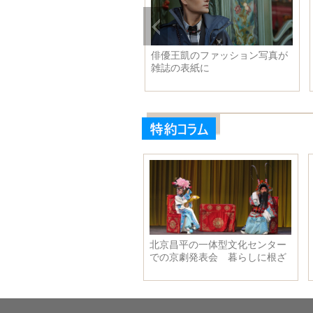
十四節気のイラストがネット
青春の活力が溢れる！古力娜扎
人気
のストリートスナップ