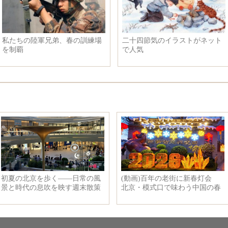
ロシアの民衆、サンクトペテル
花に誘われ羽ばたく蝶々
ブルク地下鉄爆発事件の犠牲者
を悼む