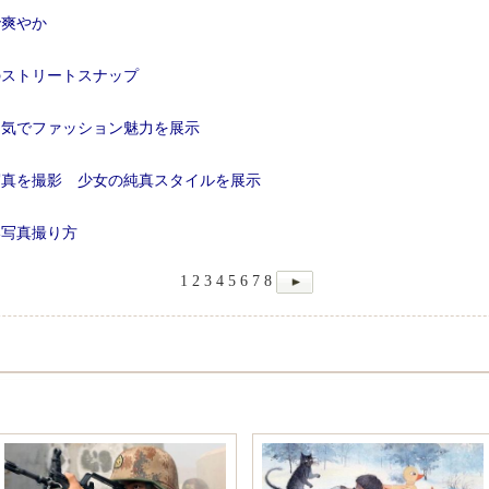
で爽やか
のストリートスナップ
囲気でファッション魅力を展示
写真を撮影 少女の純真スタイルを展示
い写真撮り方
1
2
3
4
5
6
7
8