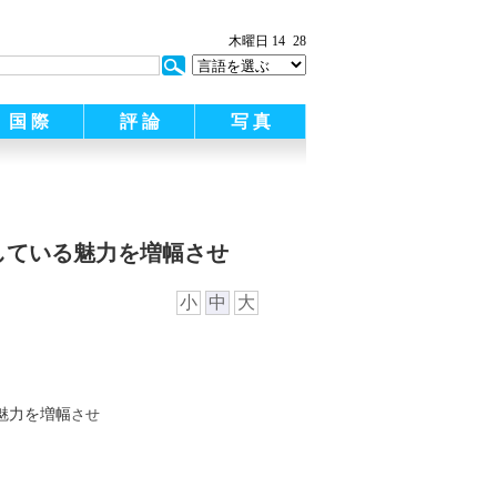
:
木曜日 14
28
国 際
評 論
写 真
している魅力を増幅させ
小
中
大
魅力を増幅
させ