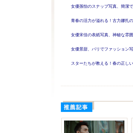
女優孫怡のスナップ写真、簡潔
青春の活力が溢れる！古力娜扎
女優宋佳の表紙写真、神秘な雰
女優景甜、パリでファッション
スターたちが教える！春の正し