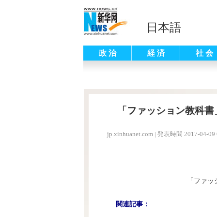
日本語
政 治
経 済
社 会
「ファッション教科書
jp.xinhuanet.com
|
発表時間 2017-04-09 
「ファッ
関連記事：