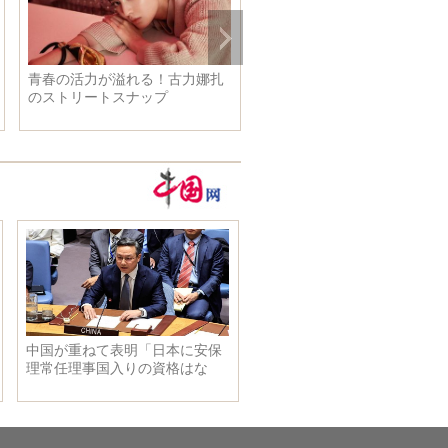
習近平主席はフィンランドのニ
彭麗媛氏、シベリウス博物
ーニスト大統領と共に、両国の
見学
フィギュアスケート選手代表と
会見