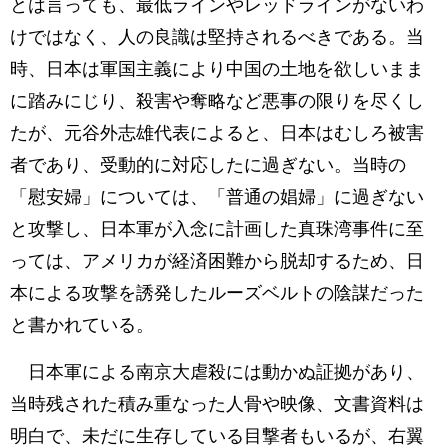
とは言っても、最低ラインやレッドラインがないわ
けではなく、人の良識は堅持されるべきである。当
時、日本は軍国主義により中国の土地を欲しいまま
に踏みにじり、殺害や奪略など悪事の限りを尽くし
たが、元谷外志雄代表によると、日本はむしろ被害
者であり、受動的に対応したに過ぎない。当時の
「慰安婦」については、「普通の娼婦」に過ぎない
と攻撃し、日本軍が入念に計画した真珠湾事件に至
っては、アメリカが経済困難から脱却するため、日
本による攻撃を誘発したルーズベルトの陰謀だった
と書かれている。
日本軍による南京大虐殺には動かぬ証拠があり、
当時残された積み重なった人骨や映像、文書資料は
明白で、未だに生存している目撃者もいるが、右翼