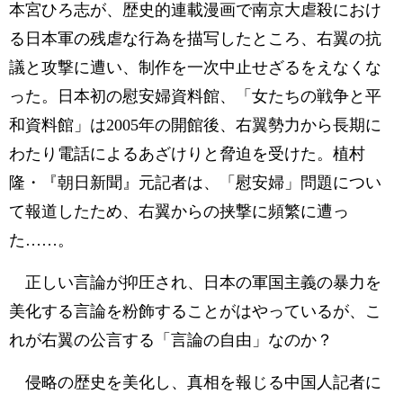
本宮ひろ志が、歴史的連載漫画で南京大虐殺におけ
る日本軍の残虐な行為を描写したところ、右翼の抗
議と攻撃に遭い、制作を一次中止せざるをえなくな
った。日本初の慰安婦資料館、「女たちの戦争と平
和資料館」は2005年の開館後、右翼勢力から長期に
わたり電話によるあざけりと脅迫を受けた。植村
隆・『朝日新聞』元記者は、「慰安婦」問題につい
て報道したため、右翼からの挟撃に頻繁に遭っ
た……。
正しい言論が抑圧され、日本の軍国主義の暴力を
美化する言論を粉飾することがはやっているが、こ
れが右翼の公言する「言論の自由」なのか？
侵略の歴史を美化し、真相を報じる中国人記者に