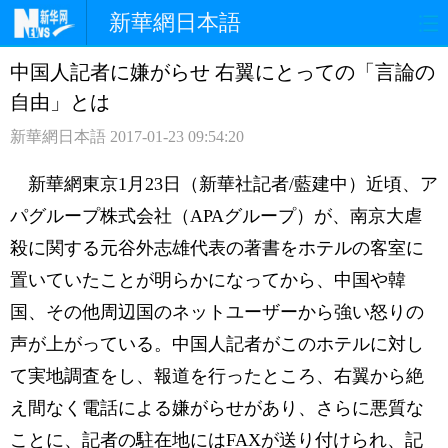
新華網日本語
中国人記者に嫌がらせ 右翼にとっての「言論の
ホームページ
政治
経済
自由」とは
社会
文化
エンタメ
新華網日本語
2017-01-23 09:54:20
観光
評論
写真
新華網東京1月23日（新華社記者/藍建中）近頃、ア
パグループ株式会社（APAグループ）が、南京大虐
中日対訳
殺に関する元谷外志雄代表の著書をホテルの客室に
置いていたことが明らかになってから、中国や韓
国、その他周辺国のネットユーザーから強い怒りの
声が上がっている。中国人記者がこのホテルに対し
て実地調査をし、報道を行ったところ、右翼から絶
え間なく電話による嫌がらせがあり、さらに悪質な
ことに、記者の駐在地にはFAXが送り付けられ、記