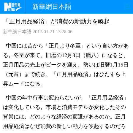
新華網日本語
「正月用品経済」が消費の新動力を喚起
ホームページ
政治
経済
新華網日本語
2017-01-21 13:28:06
社会
文化
エンタメ
中国には昔から「正月より冬至」という言い方があ
観光
評論
写真
る。冬至が来て、旧暦の12月8日（臘八）になると、
正月用品の売上がピークを迎え、勢いは旧暦1月15日
中日対訳
（元宵）まで続き、「正月用品経済」はひたすら上
昇ムードになる。
中国の年中行事は変わらないが、「正月用品経済」
は変化している。市場と消費モデルが変化したその
背景には、どのような経済の変遷があるのか。正月
用品経済はなぜ消費の新しい動力を喚起するのだろ