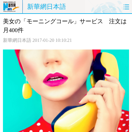
新華網日本語
美女の「モーニングコール」サービス 注文は
ホームページ
政治
経済
月400件
社会
文化
エンタメ
新華網日本語
2017-01-20 10:10:21
観光
評論
写真
中日対訳