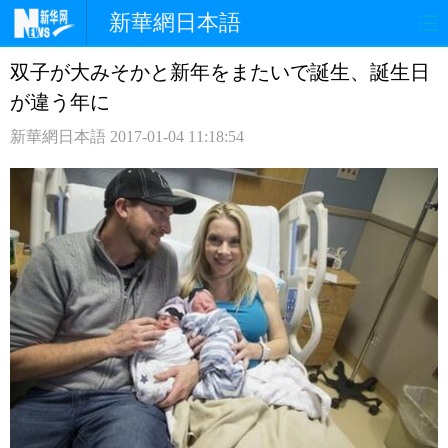
新華網日本語
双子が大みそかと新年をまたいで誕生、誕生日
ホームページ
政治
経済
が違う年に
社会
文化
エンタメ
新華網日本語
2017-01-04 11:18:54
観光
評論
写真
中日対訳