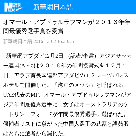
新華網日本語
オマール・アブドゥルラフマンが２０１６年年
ホームページ
政治
経済
間最優秀選手賞を受賞
社会
文化
エンタメ
新華網日本語
2016-12-02 16:20:25
観光
評論
写真
新華網アブダビ12月2日 （記者/李震）アジアサッカ
ー連盟(AFC)は２０１６年の年間授賞式を１２月１
中日対訳
日、アラブ首長国連邦アブダビのエミレーツパレス
ホテルで開催した。「湾岸のメッシ」と呼ばれる
UAE代表のMF、オマール・アブドゥルラフマンがア
ジア年間最優秀選手に、女子はオーストラリアのケ
ートリン・フォードが年間最優秀選手に選ばれた。
候補者リストに挙がった中国人選手の武磊と譚茹殷
はともに選考から漏れた。