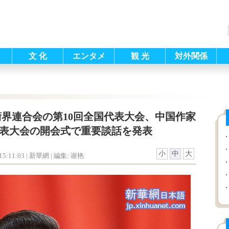
文 化
エンタメ
観 光
対外関係
界連合会の第10回全国代表大会、中国作家
代表大会の開会式で重要談話を発表
小
中
大
5:11:03
| 新華網 |
編集: 谢艳