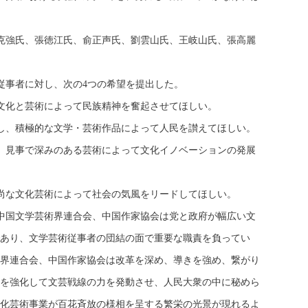
克強氏、張徳江氏、俞正声氏、劉雲山氏、王岐山氏、張高麗
従事者に対し、次の4つの希望を提出した。
文化と芸術によって民族精神を奮起させてほしい。
し、積極的な文学・芸術作品によって人民を讃えてほしい。
、見事で深みのある芸術によって文化イノベーションの発展
尚な文化芸術によって社会の気風をリードしてほしい。
中国文学芸術界連合会、中国作家協会は党と政府が幅広い文
あり、文学芸術従事者の団結の面で重要な職責を負ってい
界連合会、中国作家協会は改革を深め、導きを強め、繋がり
を強化して文芸戦線の力を発動させ、人民大衆の中に秘めら
化芸術事業が百花斉放の様相を呈する繁栄の光景が現れるよ