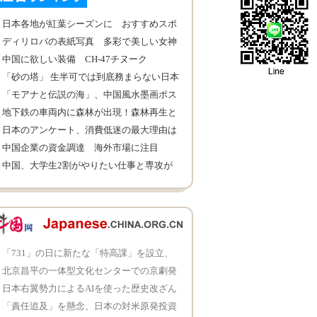
日本各地が紅葉シーズンに おすすめスポ
ットを紹介
ディリロバの表紙写真 多彩で美しい女神
の輝き
中国に欲しい装備 CH-47チヌーク
「砂の塔」 生半可では到底務まらない日本
の主婦
「モアナと伝説の海」、中国風水墨画ポス
ターが公開
地下鉄の車両内に森林が出現！森林再生と
エコ
日本のアンケート、消費低迷の最大理由は
「将来への不安」
中国企業の資金調達 海外市場に注目
中国、大学生2割がやりたい仕事と専攻が
ミスマッチ