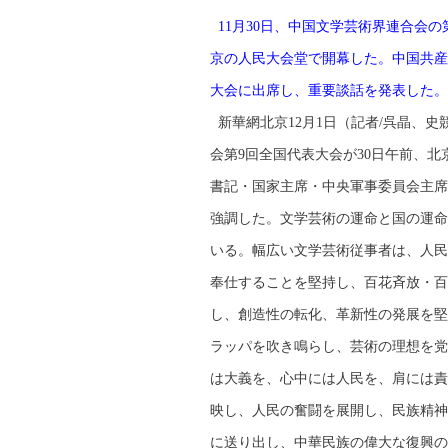
11月30日、中国文学芸術界連合会
京の人民大会堂で開幕した。中国共産
大会に出席し、重要談話を発表した。
新華網北京12月1日（記者/呉晶、史
会第9回全国代表大会が30日午前、
書記・国家主席・中央軍事委員会主席
強調した。文学芸術の運命と国の運命
いる。幅広い文学芸術従事者は、人民
奉仕することを堅持し、百花斉放・百
し、創造性の転化、革新性の発展を堅
ラッパを吹き鳴らし、芸術の理想を党
は大義を、心中には人民を、肩には責
映し、人民の奮闘を展開し、民族精神
に送り出し、中華民族の偉大な復興の