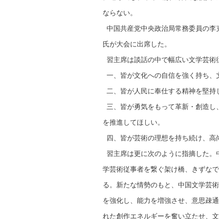
ならない。
中国共産党中央政治局常務委員の李
氏が大会に出席した。
習主席は談話の中で幅広い文学芸術
一、皆が文化への自信を強く持ち、
二、皆が人民に奉仕する精神を堅持
三、皆が勇気をもって革新・創造し
を推進してほしい。
四、皆が芸術の理想を持ち続け、高
習主席は更に次のように指摘した。
学芸術従事者を繋ぐ架け橋、きずなで
る。新たな情勢のもと、中国文学芸術
を強化し、能力を増強させ、意思疎通
れた創作エネルギーを奮い立たせ、文