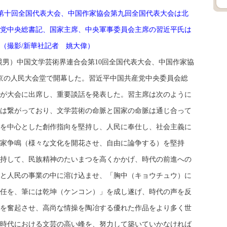
の第十回全国代表大会、中国作家協会第九回全国代表大会は北
党中央総書記、国家主席、中央軍事委員会主席の習近平氏は
（撮影/新華社記者 姚大偉）
競男）中国文学芸術界連合会第10回全国代表大会、中国作家協
北京の人民大会堂で開幕した。習近平中国共産党中央委員会総
が大会に出席し、重要談話を発表した。習主席は次のように
は繋がっており、文学芸術の命脈と国家の命脈は通じ合って
を中心とした創作指向を堅持し、人民に奉仕し、社会主義に
家争鳴（様々な文化を開花させ、自由に論争する）を堅持
持して、民族精神のたいまつを高くかかげ、時代の前進への
と人民の事業の中に溶け込ませ、「胸中（キョウチュウ）に
任を、筆には乾坤（ケンコン）」を成し遂げ、時代の声を反
を奮起させ、高尚な情操を陶冶する優れた作品をより多く世
時代における文芸の高い峰を、努力して築いていかなければ