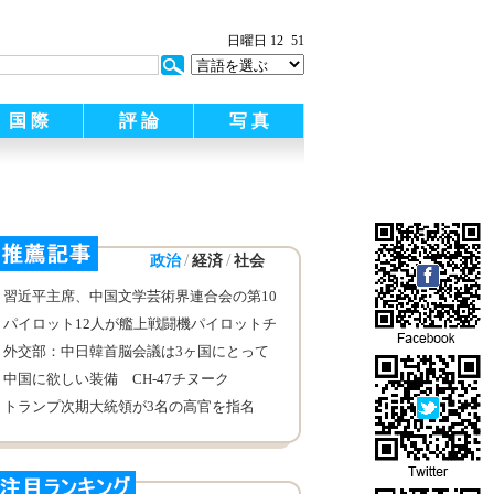
:
日曜日 12
51
国 際
評 論
写 真
/
/
政治
経済
社会
習近平主席、中国文学芸術界連合会の第10
回全国代表大会、中国作家協会第9回全国
パイロット12人が艦上戦闘機パイロットチ
代表大会の開会式で重要談話を発表
ームに正式に入る
外交部：中日韓首脳会議は3ヶ国にとって
都合のよいタイミングと条件の下で行うべ
中国に欲しい装備 CH-47チヌーク
きだ
トランプ次期大統領が3名の高官を指名
イレーン・チャオ氏が再び閣僚入りする可
能性