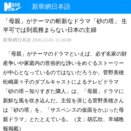
新華網日本語
「母親」がテーマの斬新なドラマ「砂の塔」 生
ホームページ
政治
経済
半可では到底務まらない日本の主婦
社会
文化
エンタメ
新華網日本語
2016-12-01 11:16:00
観光
評論
写真
「母親」がテーマのドラマといえば、必ず名家の財
産争いや家庭内の世俗的な諍いをめぐるストーリー
中日対訳
が中心となっているのではないだろうか。菅野美穂
松嶋菜々子のダブルキャストによるテレビドラマ
「砂の塔～知りすぎた隣人」は、「母親」ドラマに
新鮮な風を吹き込んだ。主役を演じる菅野美穂さん
は「砂の塔」を、「サスペンスの仮面をかぶった母
親ドラマ」とたとえている。（文：胡広欣、羊城晩
報掲載）