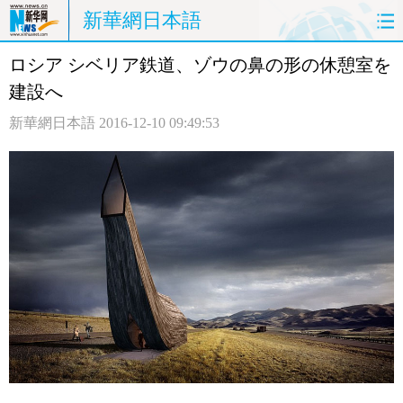
新華網日本語
ロシア シベリア鉄道、ゾウの鼻の形の休憩室を
ホームページ
政治
経済
建設へ
社会
文化
エンタメ
新華網日本語
2016-12-10 09:49:53
観光
評論
写真
中日対訳