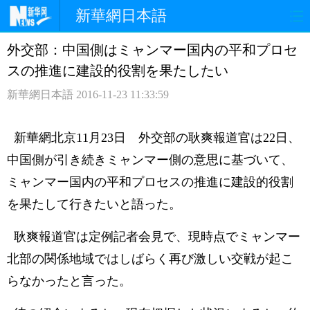
新華網日本語
外交部：中国側はミャンマー国内の平和プロセ
ホームページ
政治
経済
スの推進に建設的役割を果たしたい
社会
文化
エンタメ
新華網日本語
2016-11-23 11:33:59
観光
評論
写真
新華網北京11月23日 外交部の耿爽報道官は22日、
中日対訳
中国側が引き続きミャンマー側の意思に基づいて、
ミャンマー国内の平和プロセスの推進に建設的役割
を果たして行きたいと語った。
耿爽報道官は定例記者会見で、現時点でミャンマー
北部の関係地域ではしばらく再び激しい交戦が起こ
らなかったと言った。