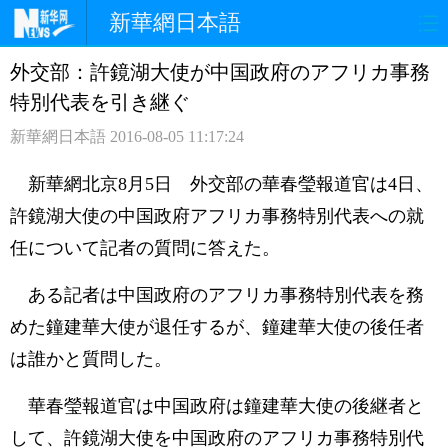
新華網日本語
外交部：許鏡湖大使が中国政府のアフリカ事務
ホームページ
政治
経済
特別代表を引き継ぐ
社会
文化
エンタメ
新華網日本語
2016-08-05 11:17:24
観光
評論
写真
新華網北京8月5日 外交部の華春瑩報道官は4日、
許鏡湖大使の中国政府アフリカ事務特別代表への就
中日対訳
任について記者の質問に答えた。
ある記者は中国政府のアフリカ事務特別代表を務
めた鐘建華大使が退任するが、鐘建華大使の後任者
は誰かと質問した。
華春瑩報道官は中国政府は鐘建華大使の後継者と
して、許鏡湖大使を中国政府のアフリカ事務特別代