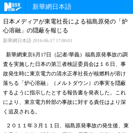
新華網日本語
日本メディアが東電社長による福島原発の「炉
ホームページ
政治
経済
心溶融」の隠蔽を報じる
社会
文化
エンタメ
新華網日本語
2016-06-17 17:00:01
観光
評論
写真
新華網東京6月17日（記者/華義）福島原発事故の調
査を実施した日本の第三者検証委員会は１６日、事
中日対訳
故発生時に東京電力の清水正孝社長が核燃料が溶け
落ちる「炉心溶融」（メルトダウン）の事実を隠蔽
するように指示したとする報告書を発表した。これ
により、東京電力幹部の事故に対する責任はより深
く追及される。
２０１１年３月１１日、福島原発事故の発生後、東