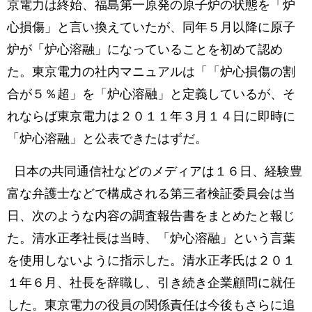
京電力は終始、福島第一原発の原子炉の状態を「炉
心損傷」と言い換えていたが、同年５月以降に原子
炉が「炉心溶融」になっていることを初めて認め
た。東京電力の社内マニュアルは「「炉心損傷の割
合が５％超」を「炉心溶融」と定義しているが、そ
れならば東京電力は２０１１年３月１４日に即時に
「炉心溶融」と公表できたはずだ。
日本の共同通信社などのメディアは１６日、経験豊
富な弁護士などで構成される第三者検証委員会は当
日、次のような内容の調査報告書をまとめたと報じ
た。清水正孝社長は当時、「炉心溶融」という言葉
を使用しないように指示した。清水正孝氏は２０１
１年６月、社長を辞職し、引き続き企業顧問に就任
した。東京電力の役員の関係責任は今後もさらに追