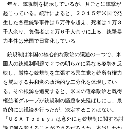
年々、銃規制を提示しているが、月ごとに銃撃が
起こっている。統計によると、２０１５年米国で発
生した各種銃撃事件は５万件を超え、死者は１万３
千人余り、負傷者は２万６千人余りに上る。銃撃暴
力事件は米国で日常化している。
銃規制は米国の核心的な政治の議題の一つで、米
国人の銃規制問題で２つの明らかに異なる姿勢を反
映し、厳格な銃規制を主張する民主党と銃所有権力
を奨励する共和党の政治的な二分化を体現してい
る。その根源を追究すると、米国の選挙政治と既得
権益者グループが銃規制の議題を先延ばしにし、最
終的には議論を行ったが、決定することはない。
『ＵＳＡ Ｔｏｄａｙ』は意外にも銃規制に関する討
論で何を変えることができるだろうか、本当にわか