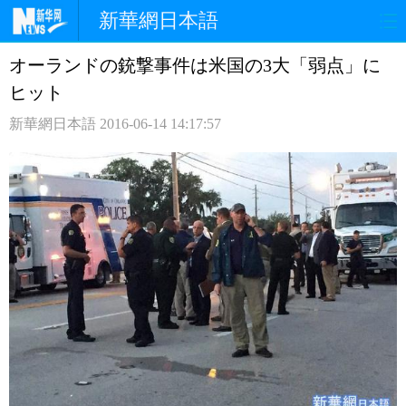
新華網日本語
オーランドの銃撃事件は米国の3大「弱点」に
ホームページ
政治
経済
ヒット
社会
文化
エンタメ
新華網日本語
2016-06-14 14:17:57
観光
評論
写真
中日対訳