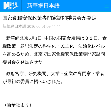
新華網日本語
国家食糧安保政策専門家諮問委員会が発足
ホームページ
政治
経済
新華網日本語
2016-06-01 09:44:44
社会
文化
エンタメ
新華網北京6月1日 中国の国家食糧局は３１日、食
観光
評論
写真
糧政策・意思決定の科学化・民主化・法治化レベル
を高めるため、北京で国家食糧安保政策専門家諮問
中日対訳
委員会を発足させた。
政府官庁、研究機関、大学・企業の専門家・学者
が最初の委員に招へいされた。
（新華社より）