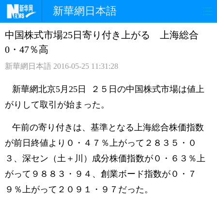
新華網日本語
中国株式市場25日寄り付き上がる 上海総合
ホームページ
政治
経済
0・47％高
社会
文化
エンタメ
新華網日本語
2016-05-25 11:31:28
観光
評論
写真
新華網北京5月25日 ２５日の中国株式市場は値上
がりして取引が始まった。
中日対訳
午前の寄り付きは、基準となる上海総合株価指数
が前日終値より０・４７％上がって２８３５・０
３、深セン（土＋川）成分株価指数が０・６３％上
がって９８８３・９４、創業ボード指数が０・７
９％上がって２０９１・９７だった。