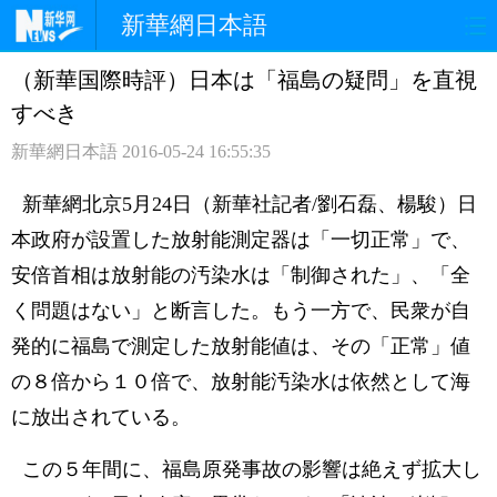
新華網日本語
（新華国際時評）日本は「福島の疑問」を直視
ホームページ
政治
経済
すべき
社会
文化
エンタメ
新華網日本語
2016-05-24 16:55:35
観光
評論
写真
新華網北京5月24日（新華社記者/劉石磊、楊駿）日
本政府が設置した放射能測定器は「一切正常」で、
中日対訳
安倍首相は放射能の汚染水は「制御された」、「全
く問題はない」と断言した。もう一方で、民衆が自
発的に福島で測定した放射能値は、その「正常」値
の８倍から１０倍で、放射能汚染水は依然として海
に放出されている。
この５年間に、福島原発事故の影響は絶えず拡大し