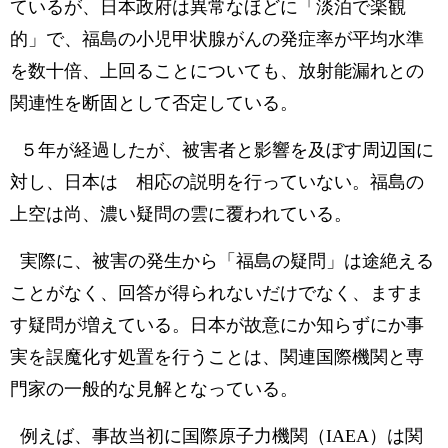
ているが、日本政府は異常なほどに「淡泊で楽観
的」で、福島の小児甲状腺がんの発症率が平均水準
を数十倍、上回ることについても、放射能漏れとの
関連性を断固として否定している。
５年が経過したが、被害者と影響を及ぼす周辺国に
対し、日本は 相応の説明を行っていない。福島の
上空は尚、濃い疑問の雲に覆われている。
実際に、被害の発生から「福島の疑問」は途絶える
ことがなく、回答が得られないだけでなく、ますま
す疑問が増えている。日本が故意にか知らずにか事
実を誤魔化す処置を行うことは、関連国際機関と専
門家の一般的な見解となっている。
例えば、事故当初に国際原子力機関（IAEA）は関