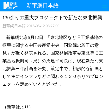
新華網日本語
130余りの重大プロジェクトで新たな東北振興
ホームページ
政治
経済
新華網日本語
2016-05-12 08:27:00
社会
文化
エンタメ
新華網北京5月12日 「東北地区など旧工業基地の
観光
評論
写真
振興に関する中国共産党中央、国務院の若干の意
見」が近く発表される。国家発展改革委東北等旧工
中日対訳
業基地振興司（局）の周建平司長は、現在新たな東
北振興三年計画を研究、策定中で、初歩的な計画と
して主にインフラなどに関わる１３０余りのプロジ
ェクトを定めていると述べた。
（新華社より）